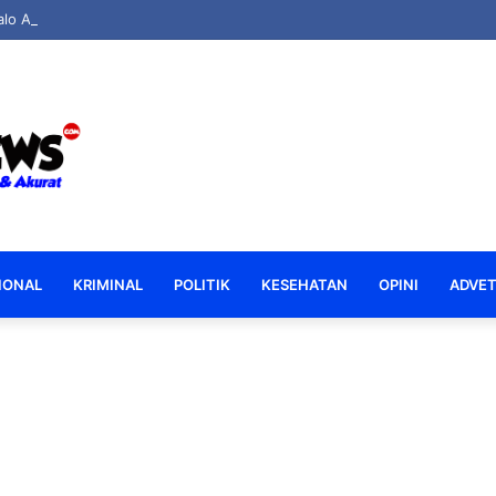
lo AKBP Ki Ide Bagus Tri Apresiasi Bakti Sosial Polsek Boliyohuto Salur
IONAL
KRIMINAL
POLITIK
KESEHATAN
OPINI
ADVET