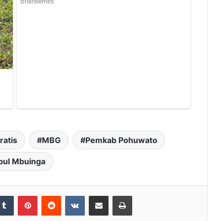
ratis
MBG
Pemkab Pohuwato
pul Mbuinga
Tumblr
Pinterest
Reddit
VKontakte
Share via Email
Print