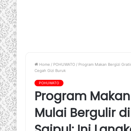
Home
/
POHUWATO
/
Program Makan Bergizi Gratis
Cegah Gizi Buruk
POHUWATO
Program Makan B
Mulai Bergulir d
Saipul: Ini Lan