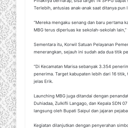
Pihaknya berharap, sisa target 14 SPPG dapat
Terlebih, antusias anak-anak saat ditanya pun l
“Mereka mengaku senang dan baru pertama kal
MBG terus diperluas ke sekolah-sekolah lain,” 
Sementara itu, Korwil Satuan Pelayanan Pemen
menerangkan, sejauh ini sudah ada dua titik p
“Di Kecamatan Marisa sebanyak 3.354 penerim
penerima. Target kabupaten lebih dari 16 titik
jelas Erik.
Launching MBG juga ditandai dengan penand
Duhiadaa, Zulkifli Langago, dan Kepala SDN 07 
langsung oleh Bupati Saipul dan jajaran pejaba
Kegiatan dilanjutkan dengan penyerahan simbo