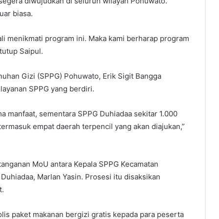
 segera diwujudkan di seluruh wilayah Pohuwato.
uar biasa.
i menikmati program ini. Maka kami berharap program
tutup Saipul.
uhan Gizi (SPPG) Pohuwato, Erik Sigit Bangga
elayanan SPPG yang berdiri.
a manfaat, sementara SPPG Duhiadaa sekitar 1.000
, termasuk empat daerah terpencil yang akan diajukan,”
atanganan MoU antara Kepala SPPG Kecamatan
Duhiadaa, Marlan Yasin. Prosesi itu disaksikan
t.
lis paket makanan bergizi gratis kepada para peserta