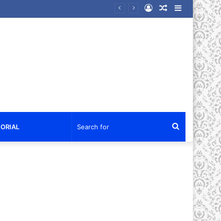
Log
Random
Sidebar
kan Air Bersih dan Sembako
In
Article
Search
ORIAL
for