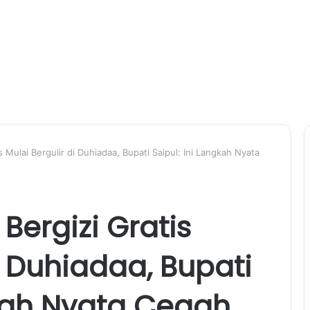
 Mulai Bergulir di Duhiadaa, Bupati Saipul: Ini Langkah Nyata
ergizi Gratis
i Duhiadaa, Bupati
gkah Nyata Cegah