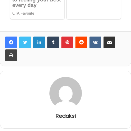
LinkedIn
Tumblr
Pinterest
Reddit
VKontakte
Share via Email
Print
Redaksi