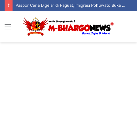
Paspor Ceria Digelar di Paguat, Imigrasi Pohuwato Buka Layanan Jemput Bola untuk Warga
Menu