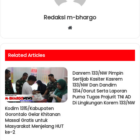
Redaksi m-bhargo
W
e
b
s
Related Articles
i
t
e
Danrem 133/NW Pimpin
Sertijab Kasiter Kasrem
133/NW Dan Dandim
1314/Gorut Serta Laporan
Purna Tugas Prajurit TNI AD
Di Lingkungan Korem 133/NW
Kodim 1315/Kabupaten
Gorontalo Gelar Khitanan
Massal Gratis untuk
Masyarakat Menjelang HUT
ke-2