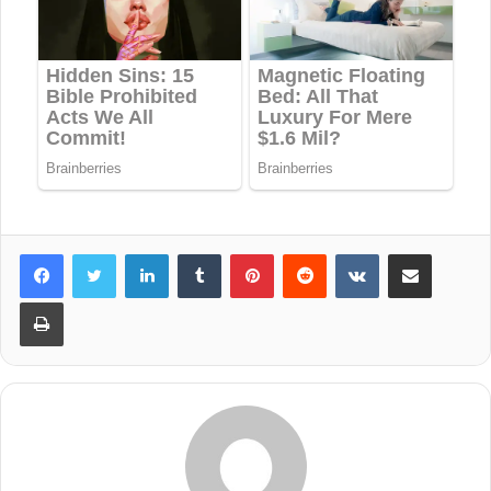
LinkedIn
Tumblr
Pinterest
Reddit
VKontakte
Share via Email
Print