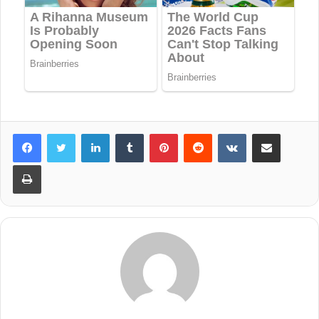
LinkedIn
Tumblr
Pinterest
Reddit
VKontakte
Share via Email
Print