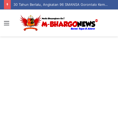
30 Tahun Berlalu, Angkatan 96 SMANSA Gorontalo Kembali Bersatu: Nostalgia, Tawa, dan Kenangan dalam Reuni Akbar
Menu