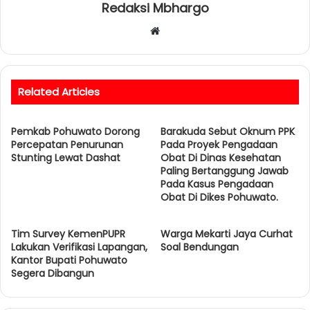
Redaksi Mbhargo
W
e
b
s
Related Articles
i
t
Pemkab Pohuwato Dorong
e
Barakuda Sebut Oknum PPK
Percepatan Penurunan
Pada Proyek Pengadaan
Stunting Lewat Dashat
Obat Di Dinas Kesehatan
Paling Bertanggung Jawab
Pada Kasus Pengadaan
Obat Di Dikes Pohuwato.
Tim Survey KemenPUPR
Warga Mekarti Jaya Curhat
Lakukan Verifikasi Lapangan,
Soal Bendungan
Kantor Bupati Pohuwato
Segera Dibangun