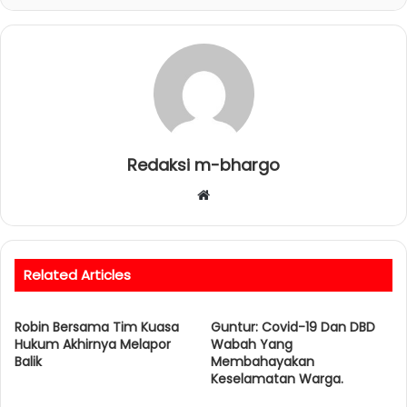
Redaksi m-bhargo
W
e
b
s
Related Articles
i
t
Robin Bersama Tim Kuasa
e
Guntur: Covid-19 Dan DBD
Hukum Akhirnya Melapor
Wabah Yang
Balik
Membahayakan
Keselamatan Warga.