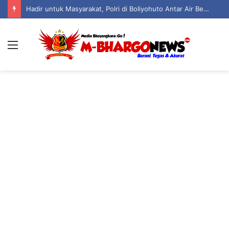
Pengawas Lokasi Darwis Bantah Ada Aktivitas PETI di Potabo, Sebut Sudah Sebulan Tak Beroperasi
Menu