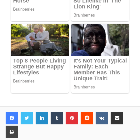
LinkedIn
Tumblr
Pinterest
Reddit
VKontakte
Share via Email
Print