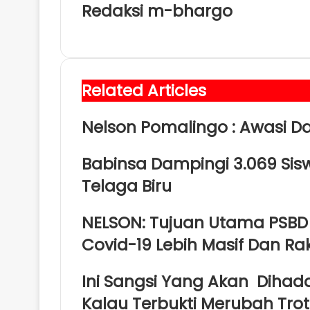
Redaksi m-bhargo
W
e
b
s
Related Articles
i
t
e
Nelson Pomalingo : Awasi D
Babinsa Dampingi 3.069 Sisw
Telaga Biru
NELSON: Tujuan Utama PSB
Covid-19 Lebih Masif Dan Raky
Ini Sangsi Yang Akan Dihad
Kalau Terbukti Merubah Trot