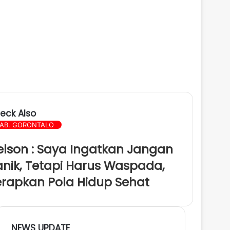
eck Also
AB. GORONTALO
elson : Saya Ingatkan Jangan
anik, Tetapi Harus Waspada,
erapkan Pola Hidup Sehat
NEWS UPDATE