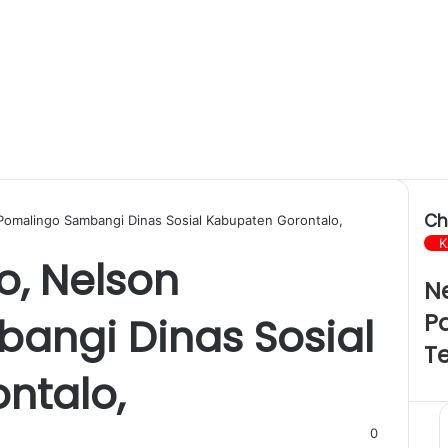
Ch
Pomalingo Sambangi Dinas Sosial Kabupaten Gorontalo,
C
K
o, Nelson
l
N
o
s
P
angi Dinas Sosial
e
T
ntalo,
0