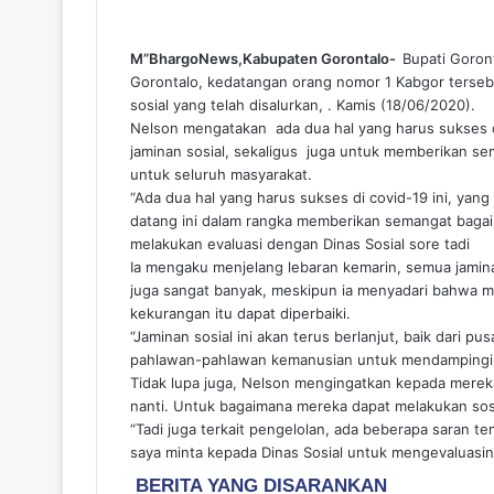
M”BhargoNews,Kabupaten Gorontalo-
Bupati Goron
Gorontalo, kedatangan orang nomor 1 Kabgor tersebu
sosial yang telah disalurkan, . Kamis (18/06/2020).
Nelson mengatakan ada dua hal yang harus sukses d
jaminan sosial, sekaligus juga untuk memberikan se
untuk seluruh masyarakat.
“Ada dua hal yang harus sukses di covid-19 ini, yan
datang ini dalam rangka memberikan semangat bagai
melakukan evaluasi dengan Dinas Sosial sore tadi
Ia mengaku menjelang lebaran kemarin, semua jamina
juga sangat banyak, meskipun ia menyadari bahwa m
kekurangan itu dapat diperbaiki.
“Jaminan sosial ini akan terus berlanjut, baik dari 
pahlawan-pahlawan kemanusian untuk mendampingi d
Tidak lupa juga, Nelson mengingatkan kepada mere
nanti. Untuk bagaimana mereka dapat melakukan sosi
“Tadi juga terkait pengelolan, ada beberapa saran ten
saya minta kepada Dinas Sosial untuk mengevaluasi