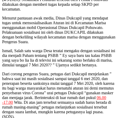
dilakukan dengan memberi tugas kepada setiap SKPD per
kecamatan.
Menurut pantauan awak media, Dinas Dukcapil yang mendapat
tugas untuk mensosialisasikan Aturan ini di Kecamatan Marisa
menggunakan mobil Operasional Dinas Dukcapil Pohuwato.
Pelaksanaan sosialisasi ini oleh dinas DUKCAPIL dilakukan
dengan berkeliling wilayah kecamatan marisa dengan menggunakan
Pengeras Suara.
Ismail, Salah satu warga Desa teratai mengaku dengan sosialisasi ini
dia menjadi Paham tentang PSBB ” Ey saya baru tau kalau PSBB
yang saya bo lia lia di televisi ini sekarang somo berlaku di marisa,
dimulai tanggal 7 Mei 2020?? ” Ujarnya sedikit bertanya.
Dari corong pengeras Suara, petugas dari Dukcapil menjelaskan ”
bahwa saat ini masih sosialisasi sampai tanggal 6 mei 2020, dan
penerapan beserta sanksinya mulai tanggal 7 Mei 2020, oleh karena
itu bagi warga masyarakat harus menatuhi aturan ini demi memutus
penyebaran virus Corona” urai petugas Dukcapil “gunakan masker
dan menjaga jarak. Berinteraksi di luar rumah dari pukul
06.00
-17.00
Wita. Di atas jam tersebut semuanya sudah harus berada di
rumah masing-masing” petugas melanjutkan sosialisasi tersebut
dengan suara lambat, mungkin karena petugasnya lagi puasa.
(SON).