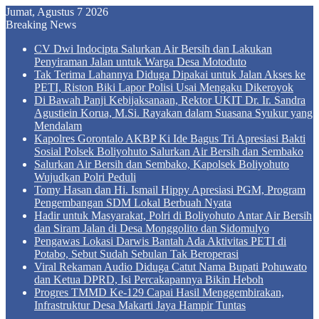
Jumat, Agustus 7 2026
Breaking News
CV Dwi Indocipta Salurkan Air Bersih dan Lakukan
Penyiraman Jalan untuk Warga Desa Motoduto
Tak Terima Lahannya Diduga Dipakai untuk Jalan Akses ke
PETI, Riston Biki Lapor Polisi Usai Mengaku Dikeroyok
Di Bawah Panji Kebijaksanaan, Rektor UKIT Dr. Ir. Sandra
Agustiein Korua, M.Si. Rayakan dalam Suasana Syukur yang
Mendalam
Kapolres Gorontalo AKBP Ki Ide Bagus Tri Apresiasi Bakti
Sosial Polsek Boliyohuto Salurkan Air Bersih dan Sembako
Salurkan Air Bersih dan Sembako, Kapolsek Boliyohuto
Wujudkan Polri Peduli
Tomy Hasan dan Hi. Ismail Hippy Apresiasi PGM, Program
Pengembangan SDM Lokal Berbuah Nyata
Hadir untuk Masyarakat, Polri di Boliyohuto Antar Air Bersih
dan Siram Jalan di Desa Monggolito dan Sidomulyo
Pengawas Lokasi Darwis Bantah Ada Aktivitas PETI di
Potabo, Sebut Sudah Sebulan Tak Beroperasi
Viral Rekaman Audio Diduga Catut Nama Bupati Pohuwato
dan Ketua DPRD, Isi Percakapannya Bikin Heboh
Progres TMMD Ke-129 Capai Hasil Menggembirakan,
Infrastruktur Desa Makarti Jaya Hampir Tuntas