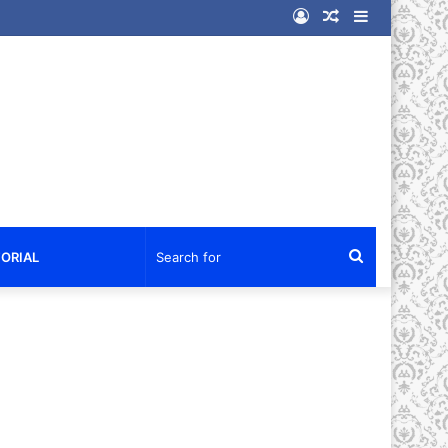
Log
Random
Sidebar
In
Article
Search
ORIAL
for