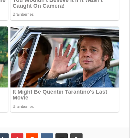
Tumblr
Pinterest
Reddit
VKontakte
Share via Email
Print