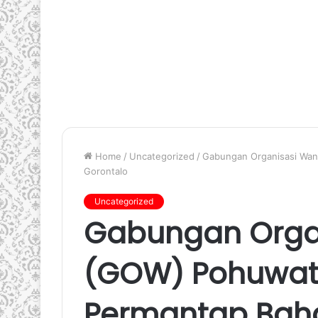
Home
/
Uncategorized
/
Gabungan Organisasi Wan
Gorontalo
Uncategorized
Gabungan Orga
(GOW) Pohuwat
Permantap Bah