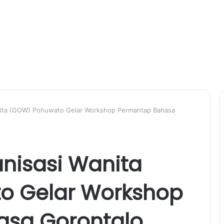
ita (GOW) Pohuwato Gelar Workshop Permantap Bahasa
nisasi Wanita
o Gelar Workshop
asa Gorontalo