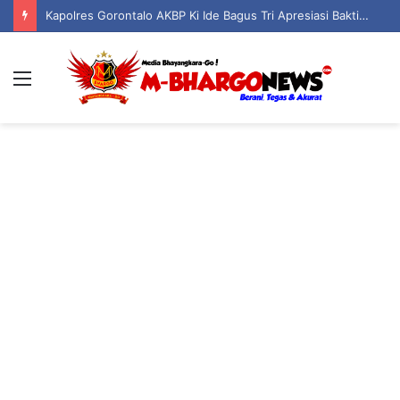
Kapolres Gorontalo AKBP Ki Ide Bagus Tri Apresiasi Bakti Sosial Polsek Boliyohuto Salurkan Air Bersih dan Sembako
Menu