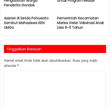
Pengobatan Warga
untuk Program Readsi
Penderita Gondok
Asisten III Setda Pohuwato
Pemerintah Kecamatan
Sambut Mahasiswa KKN
Marisa Gelar Vaksinasi Anak
UMGo
Usia 6-11 Tahun
Tinggalkan Balasan
Alamat email Anda tidak akan dipublikasikan.
Ruas yang wajib
ditandai
*