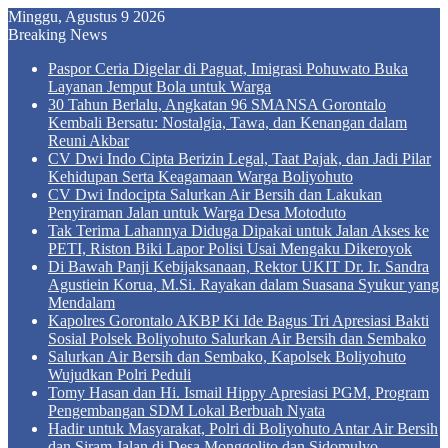
Minggu, Agustus 9 2026
Breaking News
Paspor Ceria Digelar di Paguat, Imigrasi Pohuwato Buka
Layanan Jemput Bola untuk Warga
30 Tahun Berlalu, Angkatan 96 SMANSA Gorontalo
Kembali Bersatu: Nostalgia, Tawa, dan Kenangan dalam
Reuni Akbar
CV Dwi Indo Cipta Berizin Legal, Taat Pajak, dan Jadi Pilar
Kehidupan Serta Keagamaan Warga Boliyohuto
CV Dwi Indocipta Salurkan Air Bersih dan Lakukan
Penyiraman Jalan untuk Warga Desa Motoduto
Tak Terima Lahannya Diduga Dipakai untuk Jalan Akses ke
PETI, Riston Biki Lapor Polisi Usai Mengaku Dikeroyok
Di Bawah Panji Kebijaksanaan, Rektor UKIT Dr. Ir. Sandra
Agustiein Korua, M.Si. Rayakan dalam Suasana Syukur yang
Mendalam
Kapolres Gorontalo AKBP Ki Ide Bagus Tri Apresiasi Bakti
Sosial Polsek Boliyohuto Salurkan Air Bersih dan Sembako
Salurkan Air Bersih dan Sembako, Kapolsek Boliyohuto
Wujudkan Polri Peduli
Tomy Hasan dan Hi. Ismail Hippy Apresiasi PGM, Program
Pengembangan SDM Lokal Berbuah Nyata
Hadir untuk Masyarakat, Polri di Boliyohuto Antar Air Bersih
dan Siram Jalan di Desa Monggolito dan Sidomulyo