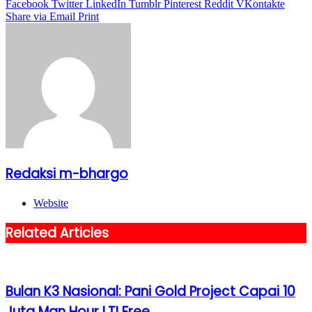
Facebook
Twitter
LinkedIn
Tumblr
Pinterest
Reddit
VKontakte
Share via Email
Print
Redaksi m-bhargo
Website
Related Articles
Bulan K3 Nasional: Pani Gold Project Capai 10
Juta Man Hour LTI Free