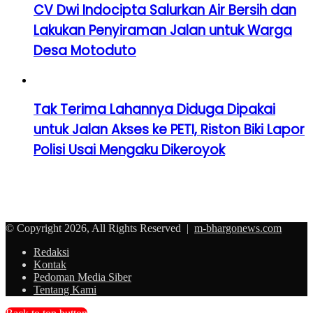
CV Dwi Indocipta Salurkan Air Bersih dan
Lakukan Penyiraman Jalan untuk Warga
Desa Motoduto
Tak Terima Lahannya Diduga Dipakai
untuk Jalan Akses ke PETI, Riston Biki Lapor
Polisi Usai Mengaku Dikeroyok
© Copyright 2026, All Rights Reserved |
m-bhargonews.com
Redaksi
Kontak
Pedoman Media Siber
Tentang Kami