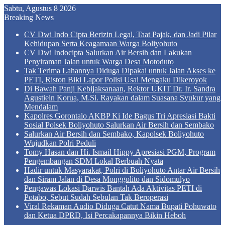
Sabtu, Agustus 8 2026
Breaking News
CV Dwi Indo Cipta Berizin Legal, Taat Pajak, dan Jadi Pilar
Kehidupan Serta Keagamaan Warga Boliyohuto
CV Dwi Indocipta Salurkan Air Bersih dan Lakukan
Penyiraman Jalan untuk Warga Desa Motoduto
Tak Terima Lahannya Diduga Dipakai untuk Jalan Akses ke
PETI, Riston Biki Lapor Polisi Usai Mengaku Dikeroyok
Di Bawah Panji Kebijaksanaan, Rektor UKIT Dr. Ir. Sandra
Agustiein Korua, M.Si. Rayakan dalam Suasana Syukur yang
Mendalam
Kapolres Gorontalo AKBP Ki Ide Bagus Tri Apresiasi Bakti
Sosial Polsek Boliyohuto Salurkan Air Bersih dan Sembako
Salurkan Air Bersih dan Sembako, Kapolsek Boliyohuto
Wujudkan Polri Peduli
Tomy Hasan dan Hi. Ismail Hippy Apresiasi PGM, Program
Pengembangan SDM Lokal Berbuah Nyata
Hadir untuk Masyarakat, Polri di Boliyohuto Antar Air Bersih
dan Siram Jalan di Desa Monggolito dan Sidomulyo
Pengawas Lokasi Darwis Bantah Ada Aktivitas PETI di
Potabo, Sebut Sudah Sebulan Tak Beroperasi
Viral Rekaman Audio Diduga Catut Nama Bupati Pohuwato
dan Ketua DPRD, Isi Percakapannya Bikin Heboh