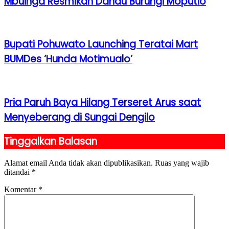
Mbuinga Resmikan Danau Burungi Moputio
Bupati Pohuwato Launching Teratai Mart
BUMDes ‘Hunda Motimualo’
Pria Paruh Baya Hilang Terseret Arus saat
Menyeberang di Sungai Dengilo
Tinggalkan Balasan
Alamat email Anda tidak akan dipublikasikan.
Ruas yang wajib
ditandai
*
Komentar
*