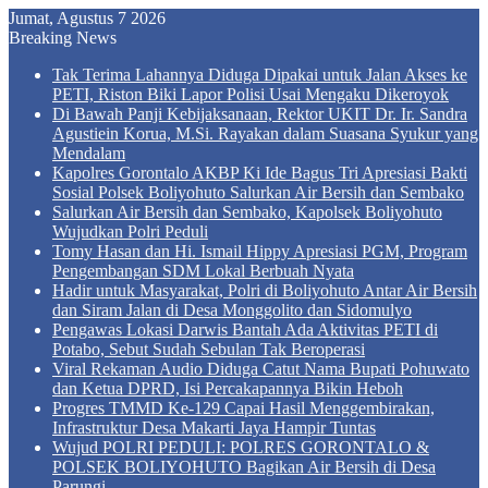
Jumat, Agustus 7 2026
Breaking News
Tak Terima Lahannya Diduga Dipakai untuk Jalan Akses ke
PETI, Riston Biki Lapor Polisi Usai Mengaku Dikeroyok
Di Bawah Panji Kebijaksanaan, Rektor UKIT Dr. Ir. Sandra
Agustiein Korua, M.Si. Rayakan dalam Suasana Syukur yang
Mendalam
Kapolres Gorontalo AKBP Ki Ide Bagus Tri Apresiasi Bakti
Sosial Polsek Boliyohuto Salurkan Air Bersih dan Sembako
Salurkan Air Bersih dan Sembako, Kapolsek Boliyohuto
Wujudkan Polri Peduli
Tomy Hasan dan Hi. Ismail Hippy Apresiasi PGM, Program
Pengembangan SDM Lokal Berbuah Nyata
Hadir untuk Masyarakat, Polri di Boliyohuto Antar Air Bersih
dan Siram Jalan di Desa Monggolito dan Sidomulyo
Pengawas Lokasi Darwis Bantah Ada Aktivitas PETI di
Potabo, Sebut Sudah Sebulan Tak Beroperasi
Viral Rekaman Audio Diduga Catut Nama Bupati Pohuwato
dan Ketua DPRD, Isi Percakapannya Bikin Heboh
Progres TMMD Ke-129 Capai Hasil Menggembirakan,
Infrastruktur Desa Makarti Jaya Hampir Tuntas
Wujud POLRI PEDULI: POLRES GORONTALO &
POLSEK BOLIYOHUTO Bagikan Air Bersih di Desa
Parungi