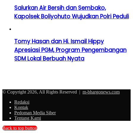
Salurkan Air Bersih dan Sembako,
Kapolsek Boliyohuto Wujudkan Polri Peduli
Tomy Hasan dan Hi. Ismail Hippy
Apresiasi PGM, Program Pengembangan
SDM Lokal Berbuah Nyata
© Copyright 2026, All Rights Reserved |
m-bhargonews.com
Redaksi
Kontak
Pedoman Media Siber
Tentang Kami
Back to top button