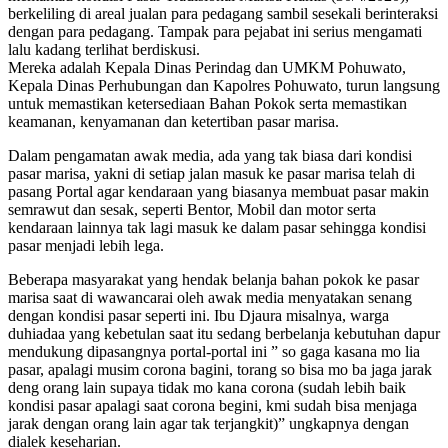
berkeliling di areal jualan para pedagang sambil sesekali berinteraksi
dengan para pedagang. Tampak para pejabat ini serius mengamati
lalu kadang terlihat berdiskusi.
Mereka adalah Kepala Dinas Perindag dan UMKM Pohuwato,
Kepala Dinas Perhubungan dan Kapolres Pohuwato, turun langsung
untuk memastikan ketersediaan Bahan Pokok serta memastikan
keamanan, kenyamanan dan ketertiban pasar marisa.
Dalam pengamatan awak media, ada yang tak biasa dari kondisi
pasar marisa, yakni di setiap jalan masuk ke pasar marisa telah di
pasang Portal agar kendaraan yang biasanya membuat pasar makin
semrawut dan sesak, seperti Bentor, Mobil dan motor serta
kendaraan lainnya tak lagi masuk ke dalam pasar sehingga kondisi
pasar menjadi lebih lega.
Beberapa masyarakat yang hendak belanja bahan pokok ke pasar
marisa saat di wawancarai oleh awak media menyatakan senang
dengan kondisi pasar seperti ini. Ibu Djaura misalnya, warga
duhiadaa yang kebetulan saat itu sedang berbelanja kebutuhan dapur
mendukung dipasangnya portal-portal ini ” so gaga kasana mo lia
pasar, apalagi musim corona bagini, torang so bisa mo ba jaga jarak
deng orang lain supaya tidak mo kana corona (sudah lebih baik
kondisi pasar apalagi saat corona begini, kmi sudah bisa menjaga
jarak dengan orang lain agar tak terjangkit)” ungkapnya dengan
dialek keseharian.