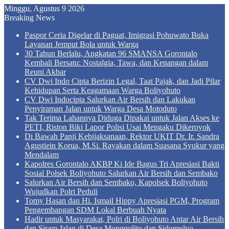
Minggu, Agustus 9 2026
Breaking News
Paspor Ceria Digelar di Paguat, Imigrasi Pohuwato Buka
Layanan Jemput Bola untuk Warga
30 Tahun Berlalu, Angkatan 96 SMANSA Gorontalo
Kembali Bersatu: Nostalgia, Tawa, dan Kenangan dalam
Reuni Akbar
CV Dwi Indo Cipta Berizin Legal, Taat Pajak, dan Jadi Pilar
Kehidupan Serta Keagamaan Warga Boliyohuto
CV Dwi Indocipta Salurkan Air Bersih dan Lakukan
Penyiraman Jalan untuk Warga Desa Motoduto
Tak Terima Lahannya Diduga Dipakai untuk Jalan Akses ke
PETI, Riston Biki Lapor Polisi Usai Mengaku Dikeroyok
Di Bawah Panji Kebijaksanaan, Rektor UKIT Dr. Ir. Sandra
Agustiein Korua, M.Si. Rayakan dalam Suasana Syukur yang
Mendalam
Kapolres Gorontalo AKBP Ki Ide Bagus Tri Apresiasi Bakti
Sosial Polsek Boliyohuto Salurkan Air Bersih dan Sembako
Salurkan Air Bersih dan Sembako, Kapolsek Boliyohuto
Wujudkan Polri Peduli
Tomy Hasan dan Hi. Ismail Hippy Apresiasi PGM, Program
Pengembangan SDM Lokal Berbuah Nyata
Hadir untuk Masyarakat, Polri di Boliyohuto Antar Air Bersih
dan Siram Jalan di Desa Monggolito dan Sidomulyo