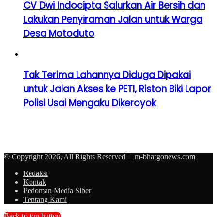
CV Dwi Indocipta Salurkan Air Bersih dan
Lakukan Penyiraman Jalan untuk Warga
Desa Motoduto
Tak Terima Lahannya Diduga Dipakai
untuk Jalan Akses ke PETI, Riston Biki Lapor
Polisi Usai Mengaku Dikeroyok
© Copyright 2026, All Rights Reserved |
m-bhargonews.com
Redaksi
Kontak
Pedoman Media Siber
Tentang Kami
Back to top button