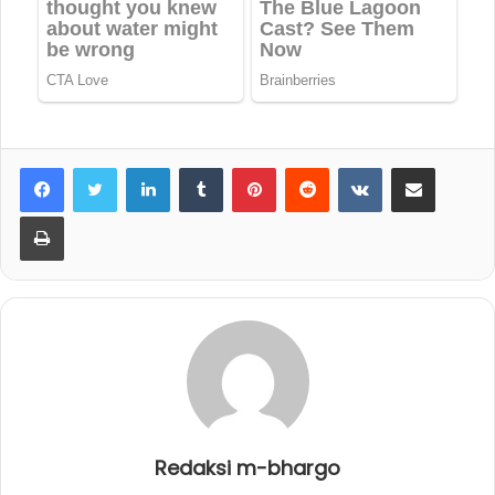
LinkedIn
Tumblr
Pinterest
Reddit
VKontakte
Share via Email
Print
Redaksi m-bhargo