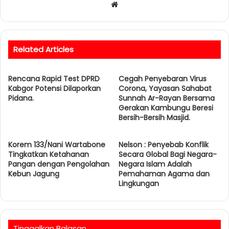
W
e
b
s
Related Articles
i
t
Rencana Rapid Test DPRD
e
Cegah Penyebaran Virus
Kabgor Potensi Dilaporkan
Corona, Yayasan Sahabat
Pidana.
Sunnah Ar-Rayan Bersama
Gerakan Kambungu Beresi
Bersih-Bersih Masjid.
Korem 133/Nani Wartabone
Nelson : Penyebab Konflik
Tingkatkan Ketahanan
Secara Global Bagi Negara-
Pangan dengan Pengolahan
Negara Islam Adalah
Kebun Jagung
Pemahaman Agama dan
Lingkungan
Tinggalkan Balasan