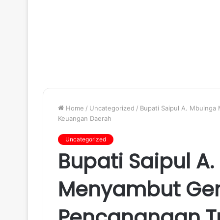
Home
/
Uncategorized
/
Bupati Saipul A. Mbuinga
Keuangan Daerah
Uncategorized
Bupati Saipul A
Menyambut Ge
Pencanangan T