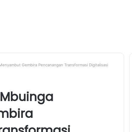
 Menyambut Gembira Pencanangan Transformasi Digitalisasi
. Mbuinga
mbira
ransformasi