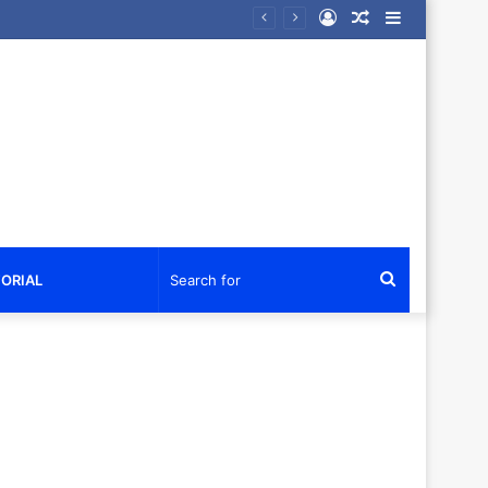
Log
Random
Sidebar
Di Bawah Panji Kebijaksanaan, Rektor UKIT Dr. Ir. Sandra Agustiein Korua, M.Si. Rayakan dalam Suasana Syukur yang Mendalam
In
Article
Search
ORIAL
for