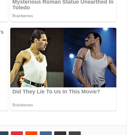
Tumblr
Pinterest
Reddit
VKontakte
Share via Email
Print