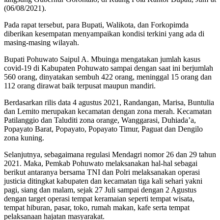
(06/08/2021).
Pada rapat tersebut, para Bupati, Walikota, dan Forkopimda
diberikan kesempatan menyampaikan kondisi terkini yang ada di
masing-masing wilayah.
Bupati Pohuwato Saipul A. Mbuinga mengatakan jumlah kasus
covid-19 di Kabupaten Pohuwato sampai dengan saat ini berjumlah
560 orang, dinyatakan sembuh 422 orang, meninggal 15 orang dan
112 orang dirawat baik terpusat maupun mandiri.
Berdasarkan rilis data 4 agustus 2021, Randangan, Marisa, Buntulia
dan Lemito merupakan kecamatan dengan zona merah. Kecamatan
Patilanggio dan Taluditi zona orange, Wanggarasi, Duhiada’a,
Popayato Barat, Popayato, Popayato Timur, Paguat dan Dengilo
zona kuning.
Selanjutnya, sebagaimana regulasi Mendagri nomor 26 dan 29 tahun
2021. Maka, Pemkab Pohuwato melaksanakan hal-hal sebagai
berikut antaranya bersama TNI dan Polri melaksanakan operasi
justicia ditingkat kabupaten dan kecamatan tiga kali sehari yakni
pagi, siang dan malam, sejak 27 Juli sampai dengan 2 Agustus
dengan target operasi tempat keramaian seperti tempat wisata,
tempat hiburan, pasar, toko, rumah makan, kafe serta tempat
pelaksanaan hajatan masyarakat.