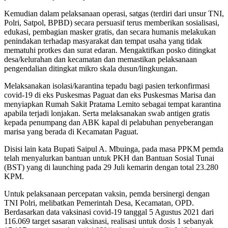
Kemudian dalam pelaksanaan operasi, satgas (terdiri dari unsur TNI,
Polri, Satpol, BPBD) secara persuasif terus memberikan sosialisasi,
edukasi, pembagian masker gratis, dan secara humanis melakukan
penindakan terhadap masyarakat dan tempat usaha yang tidak
mematuhi protkes dan surat edaran. Mengaktifkan posko ditingkat
desa/kelurahan dan kecamatan dan memastikan pelaksanaan
pengendalian ditingkat mikro skala dusun/lingkungan.
Melaksanakan isolasi/karantina tepadu bagi pasien terkonfirmasi
covid-19 di eks Puskesmas Paguat dan eks Puskesmas Marisa dan
menyiapkan Rumah Sakit Pratama Lemito sebagai tempat karantina
apabila terjadi lonjakan. Serta melaksanakan swab antigen gratis
kepada penumpang dan ABK kapal di pelabuhan penyeberangan
marisa yang berada di Kecamatan Paguat.
Disisi lain kata Bupati Saipul A. Mbuinga, pada masa PPKM pemda
telah menyalurkan bantuan untuk PKH dan Bantuan Sosial Tunai
(BST) yang di launching pada 29 Juli kemarin dengan total 23.280
KPM.
Untuk pelaksanaan percepatan vaksin, pemda bersinergi dengan
TNI Polri, melibatkan Pemerintah Desa, Kecamatan, OPD.
Berdasarkan data vaksinasi covid-19 tanggal 5 Agustus 2021 dari
116.069 target sasaran vaksinasi, realisasi untuk dosis 1 sebanyak