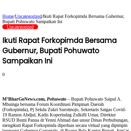
Home
/
Uncategorized
/
Ikuti Rapat Forkopimda Bersama Gubernur,
Bupati Pohuwato Sampaikan Ini
Uncategorized
Ikuti Rapat Forkopimda Bersama
Gubernur, Bupati Pohuwato
Sampaikan Ini
0
M’BharGoNews.com,
Pohuwato
– Bupati Pohuwato Saipul A.
Mbuinga bersama Forum Koordinasi Pimpinan Daerah
(Forkopimda), Pj Sekda Zukri Surotinojo, Sekretaris Satgas Covid-
19 Ramon Abdjul, Kadis Koperindag Zulkifli Umar, Direktur
RSUD Bumi Panua dr Yenni Ahmad dan unsur Dinas Perhubungan,
mengikuti Rapat Forkopimda diperluas secara virtual yang dipimpin
langsung Gubernur Gorontalo, di Ruang Pola Kantor Bupati, Jum’at