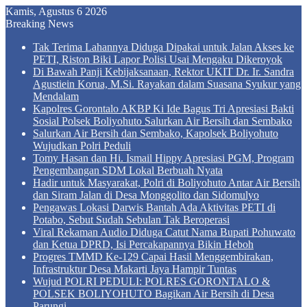
Kamis, Agustus 6 2026
Breaking News
Tak Terima Lahannya Diduga Dipakai untuk Jalan Akses ke
PETI, Riston Biki Lapor Polisi Usai Mengaku Dikeroyok
Di Bawah Panji Kebijaksanaan, Rektor UKIT Dr. Ir. Sandra
Agustiein Korua, M.Si. Rayakan dalam Suasana Syukur yang
Mendalam
Kapolres Gorontalo AKBP Ki Ide Bagus Tri Apresiasi Bakti
Sosial Polsek Boliyohuto Salurkan Air Bersih dan Sembako
Salurkan Air Bersih dan Sembako, Kapolsek Boliyohuto
Wujudkan Polri Peduli
Tomy Hasan dan Hi. Ismail Hippy Apresiasi PGM, Program
Pengembangan SDM Lokal Berbuah Nyata
Hadir untuk Masyarakat, Polri di Boliyohuto Antar Air Bersih
dan Siram Jalan di Desa Monggolito dan Sidomulyo
Pengawas Lokasi Darwis Bantah Ada Aktivitas PETI di
Potabo, Sebut Sudah Sebulan Tak Beroperasi
Viral Rekaman Audio Diduga Catut Nama Bupati Pohuwato
dan Ketua DPRD, Isi Percakapannya Bikin Heboh
Progres TMMD Ke-129 Capai Hasil Menggembirakan,
Infrastruktur Desa Makarti Jaya Hampir Tuntas
Wujud POLRI PEDULI: POLRES GORONTALO &
POLSEK BOLIYOHUTO Bagikan Air Bersih di Desa
Parungi