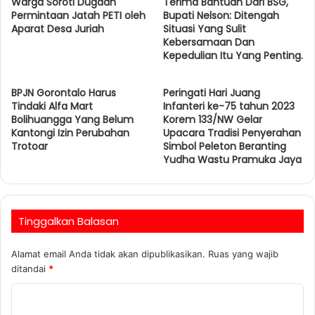
Warga Soroti Dugaan
e
Terima Bantuan Dari BSG,
Permintaan Jatah PETI oleh
Bupati Nelson: Ditengah
Aparat Desa Juriah
Situasi Yang Sulit
Kebersamaan Dan
Kepedulian Itu Yang Penting.
BPJN Gorontalo Harus
Peringati Hari Juang
Tindaki Alfa Mart
Infanteri ke-75 tahun 2023
Bolihuangga Yang Belum
Korem 133/NW Gelar
Kantongi Izin Perubahan
Upacara Tradisi Penyerahan
Trotoar
Simbol Peleton Beranting
Yudha Wastu Pramuka Jaya
Tinggalkan Balasan
Alamat email Anda tidak akan dipublikasikan.
Ruas yang wajib
ditandai
*