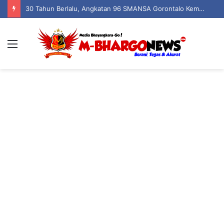
30 Tahun Berlalu, Angkatan 96 SMANSA Gorontalo Kembali Bersatu: Nostalgia, Tawa, dan Kenangan dalam Reuni Akbar
Menu