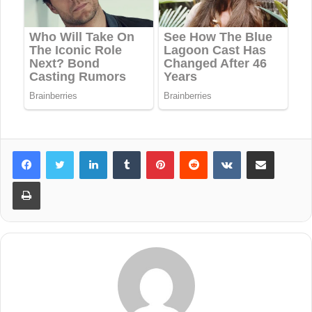
LinkedIn
Tumblr
Pinterest
Reddit
VKontakte
Share via Email
Print