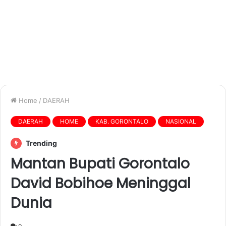
Home
/
DAERAH
DAERAH
HOME
KAB. GORONTALO
NASIONAL
Trending
Mantan Bupati Gorontalo
David Bobihoe Meninggal
Dunia