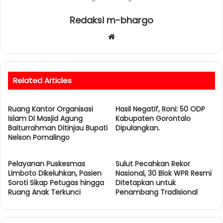
Redaksi m-bhargo
W
e
b
s
Related Articles
i
t
Ruang Kantor Organisasi
e
Hasil Negatif, Roni: 50 ODP
Islam Di Masjid Agung
Kabupaten Gorontalo
Baiturrahman Ditinjau Bupati
Dipulangkan.
Nelson Pomalingo
Pelayanan Puskesmas
Sulut Pecahkan Rekor
Limboto Dikeluhkan, Pasien
Nasional, 30 Blok WPR Resmi
Soroti Sikap Petugas hingga
Ditetapkan untuk
Ruang Anak Terkunci
Penambang Tradisional