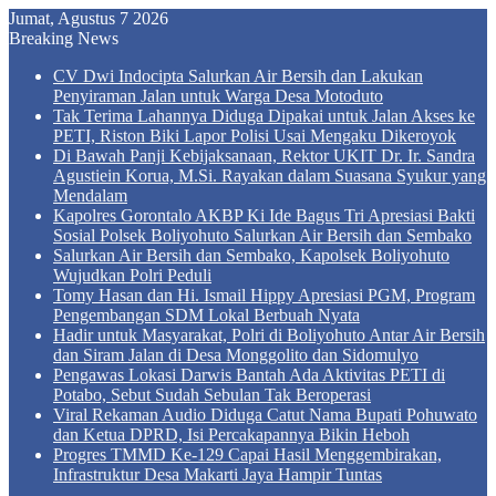
Jumat, Agustus 7 2026
Breaking News
CV Dwi Indocipta Salurkan Air Bersih dan Lakukan
Penyiraman Jalan untuk Warga Desa Motoduto
Tak Terima Lahannya Diduga Dipakai untuk Jalan Akses ke
PETI, Riston Biki Lapor Polisi Usai Mengaku Dikeroyok
Di Bawah Panji Kebijaksanaan, Rektor UKIT Dr. Ir. Sandra
Agustiein Korua, M.Si. Rayakan dalam Suasana Syukur yang
Mendalam
Kapolres Gorontalo AKBP Ki Ide Bagus Tri Apresiasi Bakti
Sosial Polsek Boliyohuto Salurkan Air Bersih dan Sembako
Salurkan Air Bersih dan Sembako, Kapolsek Boliyohuto
Wujudkan Polri Peduli
Tomy Hasan dan Hi. Ismail Hippy Apresiasi PGM, Program
Pengembangan SDM Lokal Berbuah Nyata
Hadir untuk Masyarakat, Polri di Boliyohuto Antar Air Bersih
dan Siram Jalan di Desa Monggolito dan Sidomulyo
Pengawas Lokasi Darwis Bantah Ada Aktivitas PETI di
Potabo, Sebut Sudah Sebulan Tak Beroperasi
Viral Rekaman Audio Diduga Catut Nama Bupati Pohuwato
dan Ketua DPRD, Isi Percakapannya Bikin Heboh
Progres TMMD Ke-129 Capai Hasil Menggembirakan,
Infrastruktur Desa Makarti Jaya Hampir Tuntas